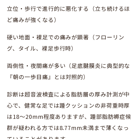
立位・歩行で進行的に悪化する（立ち続けるほ
ど痛みが強くなる）
硬い地面・裸足での痛みが顕著（フローリン
グ、タイル、裸足歩行時）
両側性・夜間痛が多い（足底腱膜炎に典型的な
『朝の一歩目痛』とは対照的）
診断は超音波検査による脂肪層の厚み計測が中
心で、健常な足では踵クッションの非荷重時厚
は18〜20mm程度ありますが、踵部脂肪褥症候
群が疑われる方では8.77mm未満まで薄くなっ
ていることがあります。