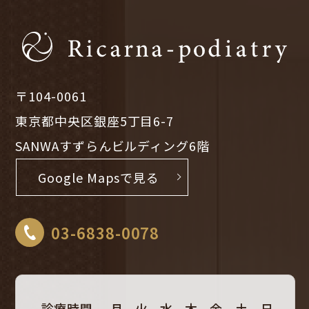
〒104-0061
東京都中央区銀座5丁目6-7
SANWAすずらんビルディング6階
Google Mapsで見る
03-6838-0078
診療時間
月
火
水
木
金
土
日